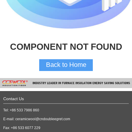
COMPONENT NOT FOUND
Back to Home
Contact Us
Tel: +86 533 7986 860
E-mail:
ceramicwool@cndoubleegret.com
Fax: +86 533 6077 229